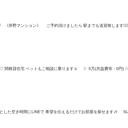
 《井野マンション》 ご予約頂けましたら 駅までも送迎致します🙇‍♀
 関根貸住宅 ペットもご相談に乗ります☺️ ▷ 5万(共益費等：0円) 
した空き時間にLINEで 希望を伝えるだけでお部屋を探せます🎶 S