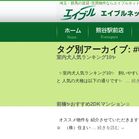
埼玉・群馬の賃貸･売買物件ならエイブルネッ
タグ別アーカイブ:
室内犬人気ランキング10✨
✨室内犬人気ランキング10✨ 飼いやすい
と 人気の犬種は以下の通りです✨ …
続
前橋✨おすすめ2DKマンション☺️
オススメ物件を 紹介させていただきます♡
☺️ （株）住まい …
続きを読む
→