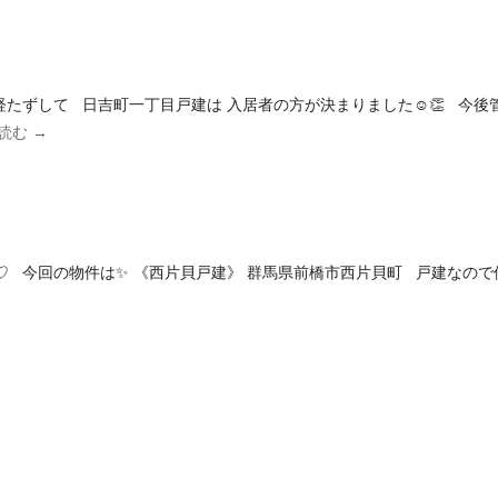
たずして 日吉町一丁目戸建は 入居者の方が決まりました☺️👏 今後
読む
→
 今回の物件は✨ 《西片貝戸建》 群馬県前橋市西片貝町 戸建なの