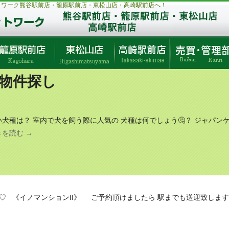
トワーク熊谷駅前店・籠原駅前店・東松山店・高崎駅前店へ！
#物件探し
犬種は？ 室内で犬を飼う際に人気の 犬種は何でしょう🤔？ ジャパン
きを読む
→
 《イノマンションII》 ご予約頂けましたら 駅までも送迎致します🙇‍